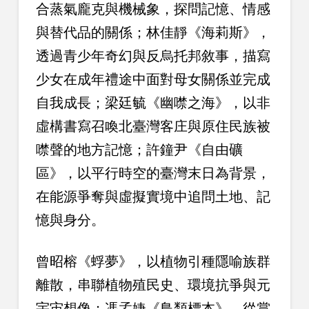
合蒸氣龐克與機械象，探問記憶、情感
與替代品的關係；林佳靜《海莉斯》，
透過青少年奇幻與反烏托邦敘事，描寫
少女在成年禮途中面對母女關係並完成
自我成長；梁廷毓《幽噤之海》，以非
虛構書寫召喚北臺灣客庄與原住民族被
噤聲的地方記憶；許鐘尹《自由礦
區》，以平行時空的臺灣末日為背景，
在能源爭奪與虛擬實境中追問土地、記
憶與身分。
曾昭榕《蜉夢》，以植物引種隱喻族群
離散，串聯植物殖民史、環境抗爭與元
宇宙想像；馮孟婕《鳥類標本》，從賞