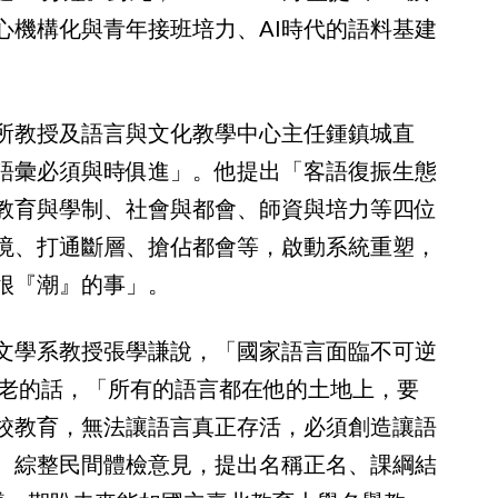
心機構化與青年接班培力、AI時代的語料基建
所教授及語言與文化教學中心主任鍾鎮城直
語彙必須與時俱進」。他提出「客語復振生態
教育與學制、社會與都會、師資與培力等四位
境、打通斷層、搶佔都會等，啟動系統重塑，
很『潮』的事」。
文學系教授張學謙說，「國家語言面臨不可逆
耆老的話，「所有的語言都在他的土地上，要
校教育，無法讓語言真正存活，必須創造讓語
。綜整民間體檢意見，提出名稱正名、課綱結