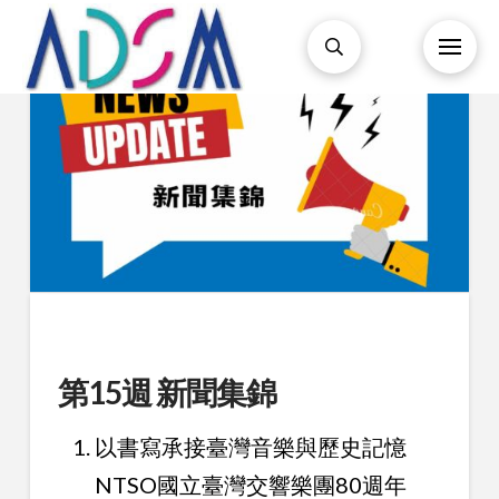
第15週 新聞集錦
以書寫承接臺灣音樂與歷史記憶
NTSO國立臺灣交響樂團80週年