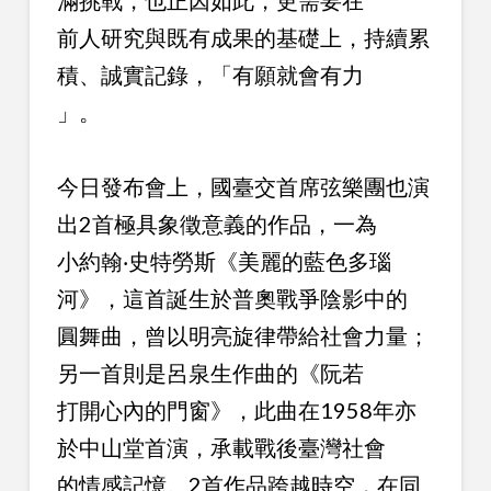
前人研究與既有成果的基礎上，持續累
積、誠實記錄，「有願就會有力
」。
今日發布會上，國臺交首席弦樂團也演
出2首極具象徵意義的作品，一為
小約翰‧史特勞斯《美麗的藍色多瑙
河》，這首誕生於普奧戰爭陰影中的
圓舞曲，曾以明亮旋律帶給社會力量；
另一首則是呂泉生作曲的《阮若
打開心內的門窗》，此曲在1958年亦
於中山堂首演，承載戰後臺灣社會
的情感記憶。2首作品跨越時空，在同