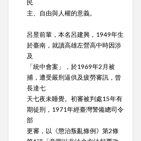
民
主、自由與人權的意義。
呂昱前輩，本名呂建興，1949年生
於臺南，就讀高雄左營高中時因涉
及
「統中會案」，於1969年2月被
捕，遭受嚴刑逼供及疲勞審訊，曾
長達七
天七夜未睡覺。初審被判處15年有
期徒刑，1971年經臺灣警備總司令
部
更審，以《懲治叛亂條例》第2條