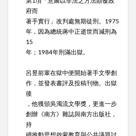
第1項「意圖以非法之方法顛覆政
府而
著手實行」改判處無期徒刑。1975
年，因為總統蔣中正逝世而減刑為
15
年；1984年刑滿出獄。
呂昱前輩在獄中便開始著手文學創
作，並發表書評及投稿刊物。出獄
後
，他獲頒吳濁流文學獎，更進一步
創辦《南方》雜誌與南方出版社，
持
續推動思想啟蒙教育與公共議題討