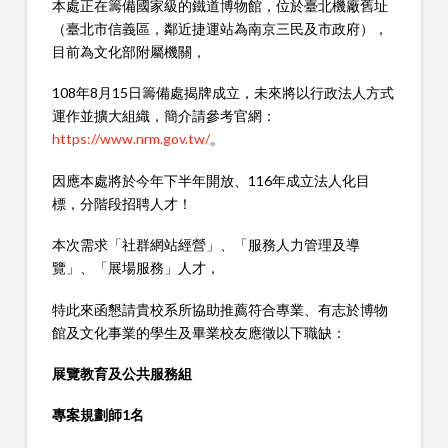
本處正在籌備國家級的鐵道博物館，位於臺北機廠舊址
（臺北市信義區，鄰近捷運站為南京三民及市政府），
目前為文化部附屬機關，
108年8月15日籌備處揭牌成立，未來將以行政法人方式
運作並擴大組織，簡介請參考官網：
https://www.nrm.gov.tw/
。
因應本處將於今年下半年開放、116年成立法人化目
標，分階段招聘人才！
本次需求「社群網站經營」、「服務人力管理及導
覽」、「展場服務」人才，
特此來函懇請貴校系所協助推薦符合專業、有志於博物
館及文化事業的學生及畢業校友應徵以下職缺：
展覽教育及公共服務組
專案規劃師1名