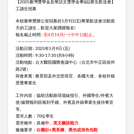
【2025臺灣獎學金及華語文獎學金畢(結)業生歡送會】
工讀生招募
本校臺華獎辦公室招募於5月9日(五)畢業歡送會活動當
天的工讀生，歡迎大家踴躍報名!
報名截止時間 :
至4月14月(一) 中午12點止
。
–
—————————————————————–
活動日期 : 2025年5月9日 (五)
活動時間 : 9:30-17:30 (共8小時)
活動地點 : 台大醫院國際會議中心（台北市中正區徐州
路2號）
與會來賓 : 教育部及外交部長官、各國大使、各校外籍
受獎畢業生
工作內容：協助活動路現場線指引、外國學生/外賓大
使/媒體報到區報到手續、外賓及外籍畢業生接待事宜
等。
需求人數：70位學生
需求條件：具備
中、英文聽說能力
服儀要求：
白襯杉+黑長褲、黑色或深色包鞋