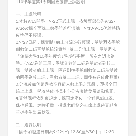
110學年度第1學期因應疫情上課說明：
一、上課說明
1.本校9/13開學，9/22正式上課，依教育部公告9/22-
9/26改採全面線上教學並進行演練，9/13-9/21仍維持防
疫準備不授課。
2.9/27日起，採實體+線上分流進行授課，單雙週依學號
倒數第二碼單雙號輪流實體+線上分流上課，單雙週依
「銘傳大學110學年度第1學期行事曆」所定之週次為
準。(9/27為第三周，學號倒數第二碼為單數者到校上
課，雙數者線上上課，隔週則換學號倒數第二碼為雙數
的同學到校上課，單數者線上上課，爾後各週依此類推)
3.分流後如仍超過教室容留人數上限之班級，即採全面
線上上課，學校將依指揮中心公告疫情發展滾動修正。
4.實體課程依防疫規定，採固定座位，全程佩戴口罩、
保持通風、定時消毒；授課老師務必每節上課確實點名
掌握學生出席狀況。
二、選課說明
1.開學加退選日期為9/22中午12:30至9/30中午12:30，