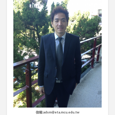
信箱:adsm@eta.mcu.edu.tw